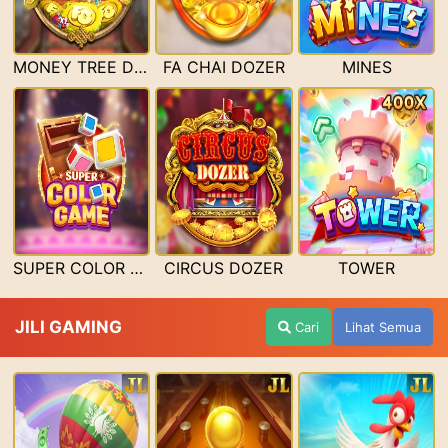
MONEY TREE DOZER
FA CHAI DOZER
MINES
SUPER COLOR GAME
CIRCUS DOZER
TOWER
JILI GAMING
Cari
Lihat Semua