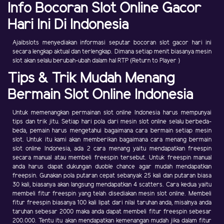
Info Bocoran Slot Online Gacor
Hari Ini Di Indonesia
Ajaibslots menyediakan informasi seputar bocoran slot gacor hari ini
secara lengkap aktual dan terlengkap. Dimana setiap menit biasanya mesin
slot akan selalu berubah-ubah dalam hal RTP (Return to Player )
Tips & Trik Mudah Menang
Bermain Slot Online Indonesia
Untuk memenangkan permainan slot online Indonesia harus mempunyai
tips dan trik jitu. Setiap hari pola dari mesin slot online selalu berbeda-
beda, pemain harus mengetahui bagaimana cara bermain setiap mesin
slot. Untuk itu kami akan memberikan bagaimana cara menang bermain
slot online Indonesia, ada 2 cara menang yaitu mendapatkan freespin
secara manual atau membeli freespin tersebut. Untuk freespin manual
anda harus dapat dukungan duoble chance agar mudah mendapatkan
freepsin. Gunakan pola putaran cepat sebanyak 25 kali dan putaran biasa
30 kali, biasanya akan langsung mendapatkan 4 scatters. Cara kedua yaitu
membeli fitur freespin yang telah disediakan mesin slot online. Membeli
fitur freespin biasanya 100 kali lipat dari nilai taruhan anda, misalnya anda
taruhan sebesar 2000 maka anda dapat membeli fitur freespin sebesar
200.000. Tentu itu akan mendapatkan kemenangan mudah jika dalam fitur