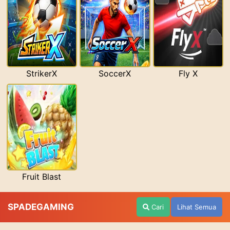
StrikerX
SoccerX
Fly X
Fruit Blast
SPADEGAMING
Cari
Lihat Semua