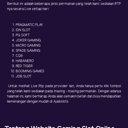
Berikut ini adalah beberapa jenis permainan yang telah kami sediakan RTP
nya secara Live setiap hari:
PRAGMATIC PLAY
IDN SLOT
PG SOFT
JOKER GAMING
MICRO GAMING
SPADE GAMING
CQ9
HABANERO
RED TIGER
BOOMING GAMES
JDB SLOT
Untuk melihat Live Rtp pada provider lain, Anda hanya perlu klik tombol
yang telah kami sediakan pada masing - masing permainan. Dengan adanya
halaman ini, kami berharap Anda akan semakin betah dan bisa mendapatkan
kemenangan dengan mudah di Ajaibslots