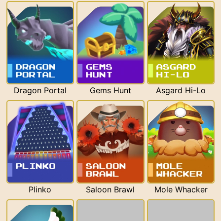
Dragon Portal
Gems Hunt
Asgard Hi-Lo
Plinko
Saloon Brawl
Mole Whacker