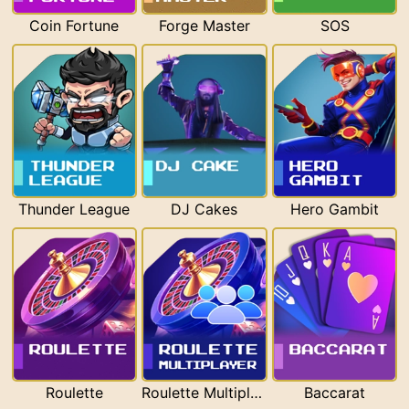
Coin Fortune
Forge Master
SOS
Thunder League
DJ Cakes
Hero Gambit
Roulette
Roulette Multiplayer
Baccarat