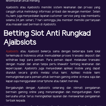
kesempatan untuk menang.
Ajaibslots atau Ajaibslots memiliki sistem keamanan dan privasi yang
canggih untuk melindungi informasi pribadi dan keuangan member. Selain
itu, kami juga menyediakan layanan customer servise yang siap membantu
selama 24 jam sehari, 7 hari seminggu jika member memiliki pertanyaan
atau masalah saat bermain di Ajaibslots.
Betting Slot Anti Rungkad
Ajaibslots
Ajaibslots
atau Ajaibslot bekerja sama dengan beberapa bank lokal
terkemuka di Indonesia untuk memudahkan proses transaksi deposit dan
withdraw bagi para pemain. Para pemain dapat melakukan transaksi
dengan mudah dan aman tanpa perlu khawatir tentang keamanan dan
kepercayaan. Ajaibslots juga menyediakan aplikasi mobile yang dapat
diunduh secara gratis melalui situs kami. Aplikasi mobile kami
memungkinkan para pemain untuk bermain gaming online di mana saja dan
kapan saja menggunakan smartphone atau tablet mereka.
Bergabunglah dengan Ajaibslots sekarang dan nikmati pengalaman
bermain gaming online yang menyenangkan dan menguntungkan. Kami
berusaha untuk terus meningkatkan layanan dan menawarkan pengalaman
terbaik kepada