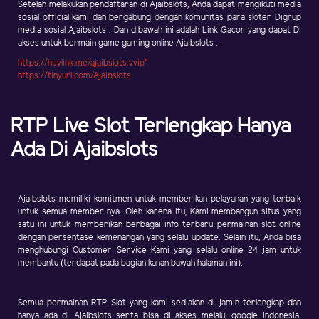
Setelah melakukan pendaftaran di Ajaibslots, Anda dapat mengikuti media
sosial official kami dan bergabung dengan komunitas para sloter Digrup
media sosial Ajaibslots . Dan dibawah ini adalah Link Gacor yang dapat Di
akses untuk bermain game gaming online Ajaibslots .
https://heylink.me/ajaibslots.vvip"
https://tinyurl.com/Ajaibslots
RTP Live Slot Terlengkap Hanya
Ada Di Ajaibslots
Ajaibslots memiliki komitmen untuk memberikan pelayanan yang terbaik
untuk semua member nya. Oleh karena itu, Kami membangun situs yang
satu ini untuk memberikan berbagai info terbaru permainan slot online
dengan persentase kemenangan yang selalu update. Selain itu, Anda bisa
menghubungi Customer Service Kami yang selalu online 24 jam untuk
membantu (terdapat pada bagian kanan bawah halaman ini).
Semua permainan RTP Slot yang kami sediakan di jamin terlengkap dan
hanya ada di Ajaibslots serta bisa di akses melalui google indonesia.