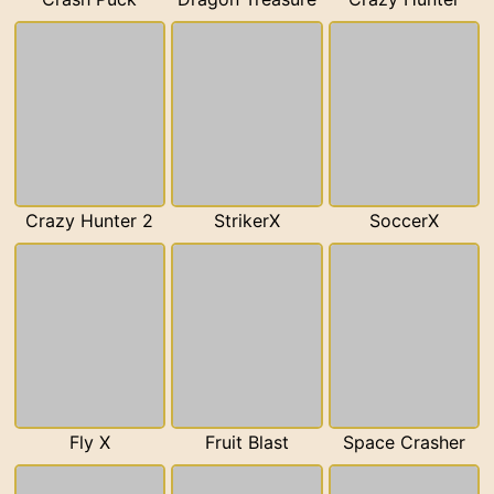
Crazy Hunter 2
StrikerX
SoccerX
Fly X
Fruit Blast
Space Crasher