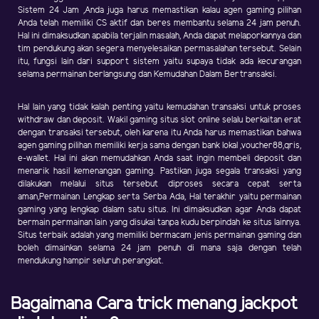
Sistem 24 Jam ,Anda juga harus memastikan kalau agen gaming pilihan
Anda telah memiliki CS aktif dan beres membantu selama 24 jam penuh.
Hal ini dimaksudkan apabila terjalin masalah, Anda dapat melaporkannya dan
tim pendukung akan segera menyelesaikan permasalahan tersebut. Selain
itu, fungsi lain dari support sistem yaitu supaya tidak ada kecurangan
selama permainan berlangsung dan Kemudahan Dalam Bertransaksi.
Hal lain yang tidak kalah penting yaitu kemudahan transaksi untuk proses
withdraw dan deposit. Wakil gaming situs slot online selalu berkaitan erat
dengan transaksi tersebut, oleh karena itu Anda harus memastikan bahwa
agen gaming pilihan memiliki kerja sama dengan bank lokal ,voucher88,qris,
e-wallet. Hal ini akan memudahkan Anda saat ingin membeli deposit dan
menarik hasil kemenangan gaming. Pastikan juga segala transaksi yang
dilakukan melalui situs tersebut diproses secara cepat serta
aman,Permainan Lengkap serta Serba Ada, Hal terakhir yaitu permainan
gaming yang lengkap dalam satu situs. Ini dimaksudkan agar Anda dapat
bermain permainan lain yang disukai tanpa kudu berpindah ke situs lainnya.
Situs terbaik adalah yang memiliki bermacam jenis permainan gaming dan
boleh dimainkan selama 24 jam penuh di mana saja dengan telah
mendukung hampir seluruh perangkat.
Bagaimana Cara trick menang jackpot