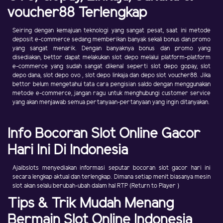
voucher88 Terlengkap
Seiring dengan kemajuan teknologi yang sangat pesat, saat ini metode
deposit e-commerce sedang memberikan banyak sekali bonus dan promo
yang sangat menarik. Dengan banyaknya bonus dan promo yang
disediakan, bettor dapat melakukan slot depo melalui platform-platform
e-commerce yang sudah sangat dikenal seperti slot depo gopay, slot
depo dana, slot depo ovo , slot depo linkaja dan depo slot voucher88. Jika
bettor belum mengetahui tata cara pengisian saldo dengan menggunakan
metode e-commerce, jangan ragu untuk menghubungi customer service
yang akan menjawab semua pertanyaan-pertanyaan yang ingin ditanyakan.
Info Bocoran Slot Online Gacor
Hari Ini Di Indonesia
Ajaibslots menyediakan informasi seputar bocoran slot gacor hari ini
secara lengkap aktual dan terlengkap. Dimana setiap menit biasanya mesin
slot akan selalu berubah-ubah dalam hal RTP (Return to Player )
Tips & Trik Mudah Menang
Bermain Slot Online Indonesia