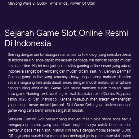
Mahjong Ways 2 , Lucky Twins Wilds , Power Of Odin
Sejarah Game Slot Online Resmi
Di Indonesia
Seiring dengan perkembangan zaman serta teknologi yang semakin pesat
di Indonesia kini anda dapat melakukan berbagai hal dengan sangat mudah
secara online. Hal ini menjadi game situs gaming online resmi yang ada di
Indonesia sangat berkembang dan mudah dicari saat ini , Bahkan Bermain
Gaming game online yang umumnya hanya dapat anda mainkan dicasino
secara langsung, kini anda dapat akses dengan mudah melalui smartphone
canggih yang anda miliki. Game Slot online memang sudah menjadi salah
satu game Gaming terfavorit sejak awal diciptakan oleh Charles Fey pada
tahun 1895 di San Fransisco. Karena Walaupun menjanjikan kemenangan
yang sangat besar melalui jackpot. Slot Game Online juga terkenal dengan
game yang cara bermainnya sangatlah mudah.
Sebelum Gaming Slot berkembang menjadi mesin slot online anda harus
mengunjungi casino yang ada diluar negeri hanya untuk bermain dan
bertaruh pada mesin slot. Namun Kini hanya dengan modal sebesar 5.000
IDR saja anda sudah bisa memainkan berbagai jenis permainan slot online