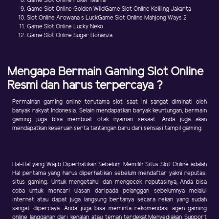
Game Slot Online Poker Mania
Game Slot Online Golden WildGame Slot Online Keliling Jakarta
Slot Online Arowana s LuckGame Slot Online Mahjong Ways 2
Game Slot Online Lucky Neko
Game Slot Online Sugar Bonanza
Mengapa Bermain Gaming Slot Online
Resmi dan harus terpercaya ?
Permainan gaming online terutama slot saat ini sangat diminati oleh
banyak rakyat Indonesia. Selain mendapatkan banyak keuntungan, bermain
gaming juga bisa membuat otak nyaman sesaat. Anda juga akan
mendapatkan keseruan serta tantangan baru dari sensasi tampil gaming.
Hal-Hal yang Wajib Diperhatikan Sebelum Memilih Situs Slot Online adalah
Hal pertama yang harus diperhatikan sebelum mendaftar yakni reputasi
situs gaming. Untuk mengetahui dan mengecek reputasinya, Anda bisa
coba untuk mencari ulasan daripada pelanggan sebelumnya melalui
internet atau dapat juga langsung bertanya secara rekan yang sudah
sangat dipercaya. Anda juga bisa meminta rekomendasi agen gaming
online langganan dari kenalan atau teman terdekat,Menyediakan Support