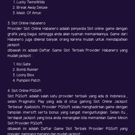
Lucky TwinsWilds
Break Away Deluxe
Mask Of Amun
3. Slot Online Habanero
Provider Slot Online Habanero adalah penyedia Slot online game dengan
grafik yang bagus sehingga anda akan nyaman memainkannya. Game dari
Habanero juga dikenal banyak orang karena mudah untuk mendapatkan
jackpot
dibawah ini adalah Daftar Game Slot Terbaik Provider Habanero yang
mudah jackpot :
Koi Gate
Bomb Runner
Loony Blox
Pumpkin Patch
4. Slot Online PGSoft
Slot PGSoft adalah salah satu provider terbaik yang ada di Indonesia ,
selain Pragmatic Play yang ada di situs gaming Slot Online Jackpot
Terbesar Ajaibslots. Provider PGSoft selalu menghadirkan game dengan
tampilan imersift serta bonus yang sangat menguntungkan. Selain itu ,
terdapat jackpot yang bisa anda menangkan bila memainkan Game Mesin
Slot Provider PGSoft
dibawah ini adalah Daftar Game Slot Terbaik Provider PGSoft yang
populer gampang menang dan mudah jackpot :