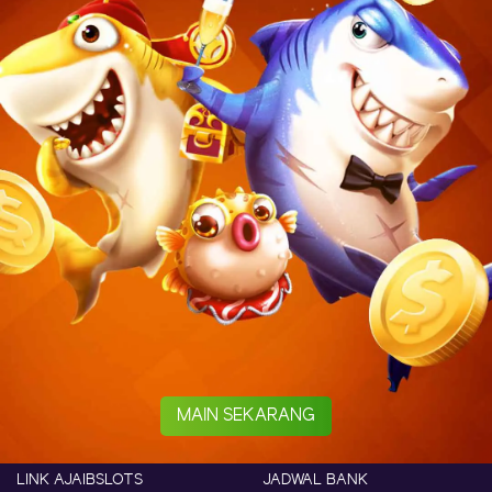
MAIN SEKARANG
LINK AJAIBSLOTS
JADWAL BANK