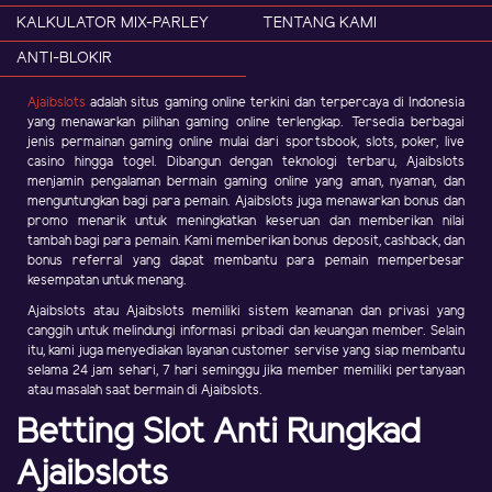
KALKULATOR MIX-PARLEY
TENTANG KAMI
ANTI-BLOKIR
Ajaibslots
adalah situs gaming online terkini dan terpercaya di Indonesia
yang menawarkan pilihan gaming online terlengkap. Tersedia berbagai
jenis permainan gaming online mulai dari sportsbook, slots, poker, live
casino hingga togel. Dibangun dengan teknologi terbaru, Ajaibslots
menjamin pengalaman bermain gaming online yang aman, nyaman, dan
menguntungkan bagi para pemain. Ajaibslots juga menawarkan bonus dan
promo menarik untuk meningkatkan keseruan dan memberikan nilai
tambah bagi para pemain. Kami memberikan bonus deposit, cashback, dan
bonus referral yang dapat membantu para pemain memperbesar
kesempatan untuk menang.
Ajaibslots atau Ajaibslots memiliki sistem keamanan dan privasi yang
canggih untuk melindungi informasi pribadi dan keuangan member. Selain
itu, kami juga menyediakan layanan customer servise yang siap membantu
selama 24 jam sehari, 7 hari seminggu jika member memiliki pertanyaan
atau masalah saat bermain di Ajaibslots.
Betting Slot Anti Rungkad
Ajaibslots