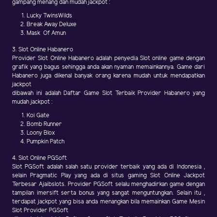
gampang menang dan mudah jackpot :
Lucky TwinsWilds
Break Away Deluxe
Mask Of Amun
3. Slot Online Habanero
Provider Slot Online Habanero adalah penyedia Slot online game dengan
grafik yang bagus sehingga anda akan nyaman memainkannya. Game dari
Habanero juga dikenal banyak orang karena mudah untuk mendapatkan
jackpot
dibawah ini adalah Daftar Game Slot Terbaik Provider Habanero yang
mudah jackpot :
Koi Gate
Bomb Runner
Loony Blox
Pumpkin Patch
4. Slot Online PGSoft
Slot PGSoft adalah salah satu provider terbaik yang ada di Indonesia ,
selain Pragmatic Play yang ada di situs gaming Slot Online Jackpot
Terbesar Ajaibslots. Provider PGSoft selalu menghadirkan game dengan
tampilan imersift serta bonus yang sangat menguntungkan. Selain itu ,
terdapat jackpot yang bisa anda menangkan bila memainkan Game Mesin
Slot Provider PGSoft