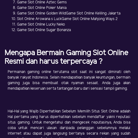
Game Slot Online Aztec Gems
Game Slot Online Poker Mania
Game Slot Online Golden WildGame Slot Online Keliling Jakarta
Slot Online Arowana s LuckGame Slot Online Mahjong Ways 2
Game Slot Online Lucky Neko
Game Slot Online Sugar Bonanza
Mengapa Bermain Gaming Slot Online
Resmi dan harus terpercaya ?
Permainan gaming online terutama slot saat ini sangat diminati oleh
banyak rakyat Indonesia. Selain mendapatkan banyak keuntungan, bermain
gaming juga bisa membuat otak nyaman sesaat. Anda juga akan
mendapatkan keseruan serta tantangan baru dari sensasi tampil gaming.
Hal-Hal yang Wajib Diperhatikan Sebelum Memilih Situs Slot Online adalah
Hal pertama yang harus diperhatikan sebelum mendaftar yakni reputasi
situs gaming. Untuk mengetahui dan mengecek reputasinya, Anda bisa
coba untuk mencari ulasan daripada pelanggan sebelumnya melalui
internet atau dapat juga langsung bertanya secara rekan yang sudah