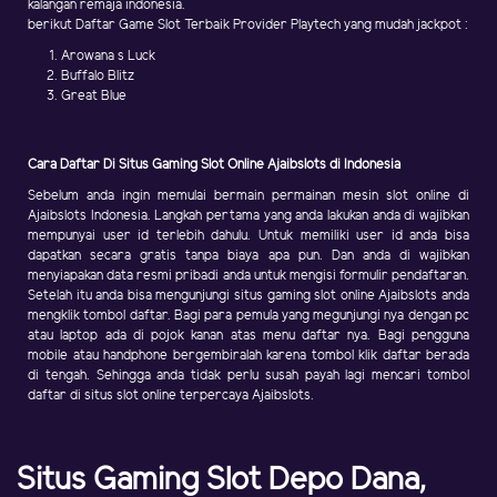
kalangan remaja indonesia.
berikut Daftar Game Slot Terbaik Provider Playtech yang mudah jackpot :
Arowana s Luck
Buffalo Blitz
Great Blue
Cara Daftar Di Situs Gaming Slot Online Ajaibslots di Indonesia
Sebelum anda ingin memulai bermain permainan mesin slot online di
Ajaibslots Indonesia. Langkah pertama yang anda lakukan anda di wajibkan
mempunyai user id terlebih dahulu. Untuk memiliki user id anda bisa
dapatkan secara gratis tanpa biaya apa pun. Dan anda di wajibkan
menyiapakan data resmi pribadi anda untuk mengisi formulir pendaftaran.
Setelah itu anda bisa mengunjungi situs gaming slot online Ajaibslots anda
mengklik tombol daftar. Bagi para pemula yang megunjungi nya dengan pc
atau laptop ada di pojok kanan atas menu daftar nya. Bagi pengguna
mobile atau handphone bergembiralah karena tombol klik daftar berada
di tengah. Sehingga anda tidak perlu susah payah lagi mencari tombol
daftar di situs slot online terpercaya Ajaibslots.
Situs Gaming Slot Depo Dana,