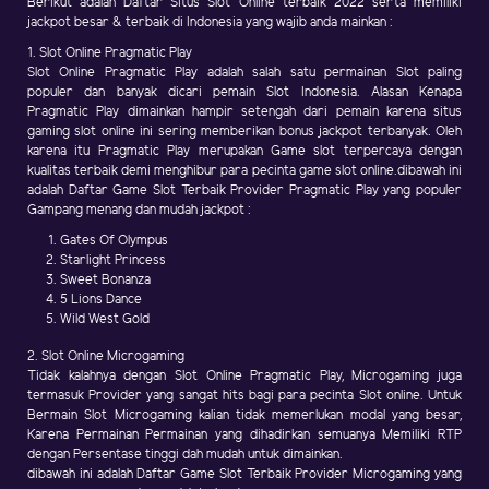
Berikut adalah Daftar Situs Slot Online terbaik 2022 serta memiliki
jackpot besar & terbaik di Indonesia yang wajib anda mainkan :
1. Slot Online Pragmatic Play
Slot Online Pragmatic Play adalah salah satu permainan Slot paling
populer dan banyak dicari pemain Slot Indonesia. Alasan Kenapa
Pragmatic Play dimainkan hampir setengah dari pemain karena situs
gaming slot online ini sering memberikan bonus jackpot terbanyak. Oleh
karena itu Pragmatic Play merupakan Game slot terpercaya dengan
kualitas terbaik demi menghibur para pecinta game slot online.dibawah ini
adalah Daftar Game Slot Terbaik Provider Pragmatic Play yang populer
Gampang menang dan mudah jackpot :
Gates Of Olympus
Starlight Princess
Sweet Bonanza
5 Lions Dance
Wild West Gold
2. Slot Online Microgaming
Tidak kalahnya dengan Slot Online Pragmatic Play, Microgaming juga
termasuk Provider yang sangat hits bagi para pecinta Slot online. Untuk
Bermain Slot Microgaming kalian tidak memerlukan modal yang besar,
Karena Permainan Permainan yang dihadirkan semuanya Memiliki RTP
dengan Persentase tinggi dah mudah untuk dimainkan.
dibawah ini adalah Daftar Game Slot Terbaik Provider Microgaming yang