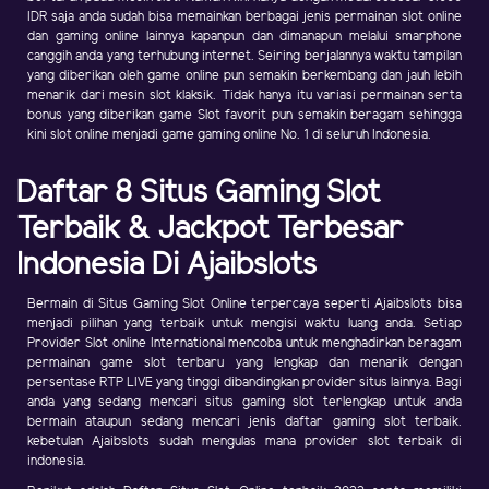
IDR saja anda sudah bisa memainkan berbagai jenis permainan slot online
dan gaming online lainnya kapanpun dan dimanapun melalui smarphone
canggih anda yang terhubung internet. Seiring berjalannya waktu tampilan
yang diberikan oleh game online pun semakin berkembang dan jauh lebih
menarik dari mesin slot klaksik. Tidak hanya itu variasi permainan serta
bonus yang diberikan game Slot favorit pun semakin beragam sehingga
kini slot online menjadi game gaming online No. 1 di seluruh Indonesia.
Daftar 8 Situs Gaming Slot
Terbaik & Jackpot Terbesar
Indonesia Di Ajaibslots
Bermain di Situs Gaming Slot Online terpercaya seperti Ajaibslots bisa
menjadi pilihan yang terbaik untuk mengisi waktu luang anda. Setiap
Provider Slot online International mencoba untuk menghadirkan beragam
permainan game slot terbaru yang lengkap dan menarik dengan
persentase RTP LIVE yang tinggi dibandingkan provider situs lainnya. Bagi
anda yang sedang mencari situs gaming slot terlengkap untuk anda
bermain ataupun sedang mencari jenis daftar gaming slot terbaik.
kebetulan Ajaibslots sudah mengulas mana provider slot terbaik di
indonesia.