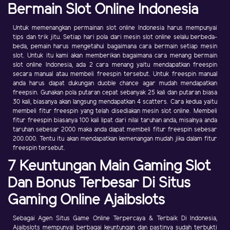
Bermain Slot Online Indonesia
Untuk memenangkan permainan slot online Indonesia harus mempunyai
tips dan trik jitu. Setiap hari pola dari mesin slot online selalu berbeda-
beda, pemain harus mengetahui bagaimana cara bermain setiap mesin
slot. Untuk itu kami akan memberikan bagaimana cara menang bermain
slot online Indonesia, ada 2 cara menang yaitu mendapatkan freespin
secara manual atau membeli freespin tersebut. Untuk freespin manual
anda harus dapat dukungan duoble chance agar mudah mendapatkan
freepsin. Gunakan pola putaran cepat sebanyak 25 kali dan putaran biasa
30 kali, biasanya akan langsung mendapatkan 4 scatters. Cara kedua yaitu
membeli fitur freespin yang telah disediakan mesin slot online. Membeli
fitur freespin biasanya 100 kali lipat dari nilai taruhan anda, misalnya anda
taruhan sebesar 2000 maka anda dapat membeli fitur freespin sebesar
200.000. Tentu itu akan mendapatkan kemenangan mudah jika dalam fitur
freespin tersebut.
7 Keuntungan Main Gaming Slot
Dan Bonus Terbesar Di Situs
Gaming Online Ajaibslots
Sebagai Agen Situs Game Online Terpercaya & Terbaik Di Indonesia,
Ajaibslots mempunyai berbagai keuntungan dan pastinya sudah terbukti