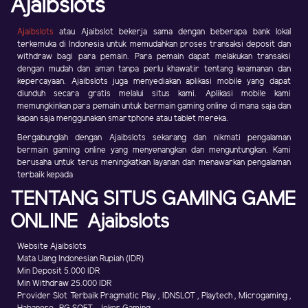
Ajaibslots
Ajaibslots
atau Ajaibslot bekerja sama dengan beberapa bank lokal
terkemuka di Indonesia untuk memudahkan proses transaksi deposit dan
withdraw bagi para pemain. Para pemain dapat melakukan transaksi
dengan mudah dan aman tanpa perlu khawatir tentang keamanan dan
kepercayaan. Ajaibslots juga menyediakan aplikasi mobile yang dapat
diunduh secara gratis melalui situs kami. Aplikasi mobile kami
memungkinkan para pemain untuk bermain gaming online di mana saja dan
kapan saja menggunakan smartphone atau tablet mereka.
Bergabunglah dengan Ajaibslots sekarang dan nikmati pengalaman
bermain gaming online yang menyenangkan dan menguntungkan. Kami
berusaha untuk terus meningkatkan layanan dan menawarkan pengalaman
terbaik kepada
TENTANG SITUS GAMING GAME
ONLINE Ajaibslots
Website Ajaibslots
Mata Uang Indonesian Rupiah (IDR)
Min Deposit 5.000 IDR
Min Withdraw 25.000 IDR
Provider Slot Terbaik Pragmatic Play , IDNSLOT , Playtech , Microgaming ,