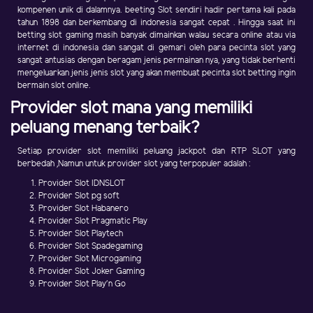
kompenen unik di dalamnya. beeting Slot sendiri hadir pertama kali pada
tahun 1898 dan berkembang di indonesia sangat cepat . Hingga saat ini
betting slot gaming masih banyak dimainkan walau secara online atau via
internet di indonesia dan sangat di gemari oleh para pecinta slot yang
sangat antusias dengan beragam jenis permainan nya, yang tidak berhenti
mengeluarkan jenis jenis slot yang akan membuat pecinta slot betting ingin
bermain slot online.
Provider slot mana yang memiliki
peluang menang terbaik?
Setiap provider slot memiliki peluang jackpot dan RTP SLOT yang
berbedah ,Namun untuk provider slot yang terpopuler adalah :
Provider Slot IDNSLOT
Provider Slot pg soft
Provider Slot Habanero
Provider Slot Pragmatic Play
Provider Slot Playtech
Provider Slot Spadegaming
Provider Slot Microgaming
Provider Slot Joker Gaming
Provider Slot Play'n Go